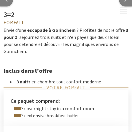
MENU
3=2
FORFAIT
Envie d'une
escapade à Gorinchem
? Profitez de notre offre
3
pour 2
: séjournez trois nuits et n'en payez que deux ! Idéal
pour se détendre et découvrir les magnifiques environs de
Gorinchem.
Inclus dans l'offre
3 nuits
en chambre tout confort moderne
VOTRE FORFAIT
3 petits-déjeuners buffet copieux
pour bien
commencer la journée
Ce paquet comprend:
Wi-Fi gratuit
dans tout l'hôtel
3x overnight stay in a comfort room
Parking gratuit
à l'hôtel
Notre hôtel est situé
3x extensive breakfast buffet
directement sur l'
A27
, ce qui vous permettra d'explorer
facilement Gorinchem et sa région. Parfait pour une
escapade
, un week-end romantique ou simplement pour