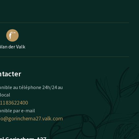
Van der Valk
tacter
onible au téléphone 24h/24 au
 local
1183622400
nible par e-mail
fo@gorinchema27.valk.com