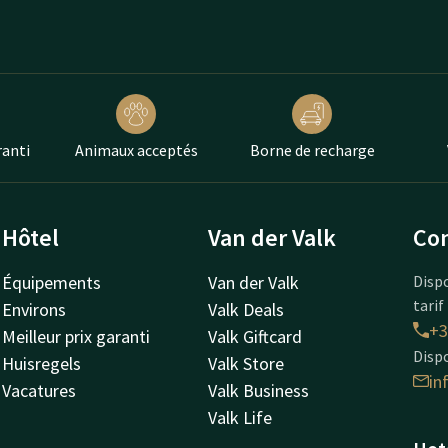
ranti
Animaux acceptés
Borne de recharge
Hôtel
Van der Valk
Con
Équipements
Van der Valk
Disp
tarif
Environs
Valk Deals
+3
Meilleur prix garanti
Valk Giftcard
Dispo
Huisregels
Valk Store
in
Vacatures
Valk Business
Valk Life