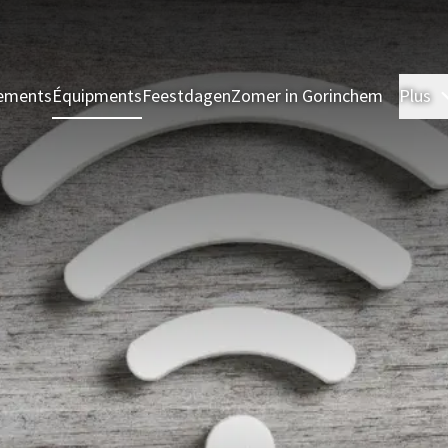
nements
Équipments
Feestdagen
Zomer in Gorinchem
Plus