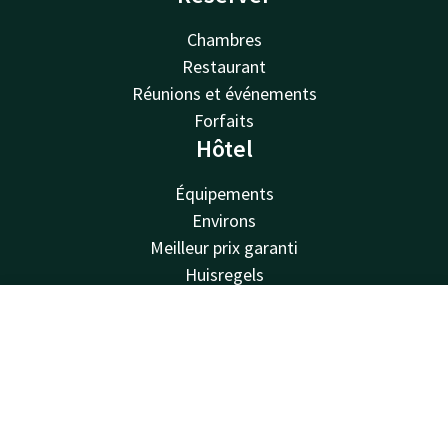
Chambres
Restaurant
Réunions et événements
Forfaits
Hôtel
Équipements
Environs
Meilleur prix garanti
Huisregels
Vacatures
Van der Valk
Contact
Compte
FR
Van der Valk
Réserver
Valk Deals
Valk Giftcard