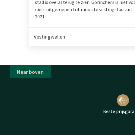
stad is overal terug te zien. Gorinchem is niet vo
niets uitgeroepen tot mooiste vestingstad van
2021.
Vestingwallen
Naar boven
Beste prijsgara