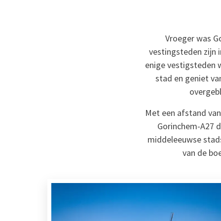
Vroeger was Go
vestingsteden zijn
enige vestigsteden w
stad en geniet van
overgebl
Met een afstand van 
Gorinchem-A27 de
middeleeuwse stadsm
van de boe