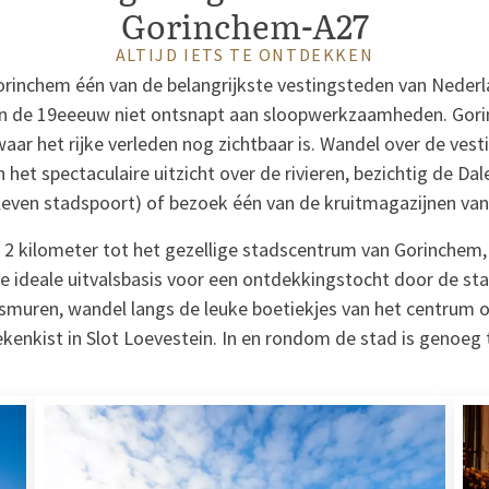
Gorinchem-A27
ALTIJD IETS TE ONTDEKKEN
rinchem één van de belangrijkste vestingsteden van Neder
 in de 19eeeuw niet ontsnapt aan sloopwerkzaamheden. Gori
aar het rijke verleden nog zichtbaar is. Wandel over de ve
 het spectaculaire uitzicht over de rivieren, bezichtig de D
even stadspoort) of bezoek één van de kruitmagazijnen van
2 kilometer tot het gezellige stadscentrum van Gorinchem, 
 ideale uitvalsbasis voor een ontdekkingstocht door de stad
uren, wandel langs de leuke boetiekjes van het centrum of
kenkist in Slot Loevestein. In en rondom de stad is genoeg 