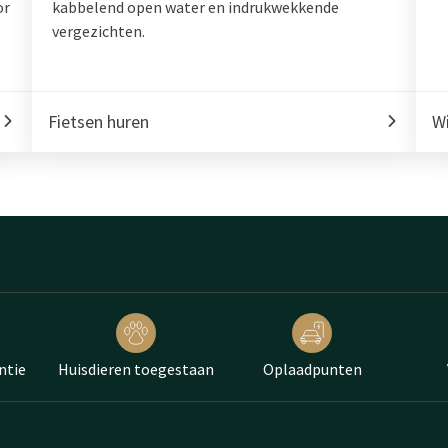
or
kabbelend open water en indrukwekkende
vergezichten.
Fietsen huren
Wi
ntie
Huisdieren toegestaan
Oplaadpunten