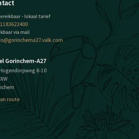
tact
ereikbaar - lokaal tarief
1183622400
kbaar via mail
fo@gorinchema27.valk.com
el Gorinchem-A27
Hogendorpweg 8-10
4XW
inchem
lan route