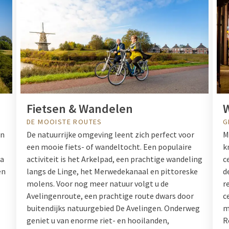
Fietsen & Wandelen
DE MOOISTE ROUTES
G
en
De natuurrijke omgeving leent zich perfect voor
M
een mooie fiets- of wandeltocht. Een populaire
k
ga
activiteit is het Arkelpad, een prachtige wandeling
c
en
langs de Linge, het Merwedekanaal en pittoreske
d
molens. Voor nog meer natuur volgt u de
r
Avelingenroute, een prachtige route dwars door
c
buitendijks natuurgebied De Avelingen. Onderweg
m
geniet u van enorme riet- en hooilanden,
R