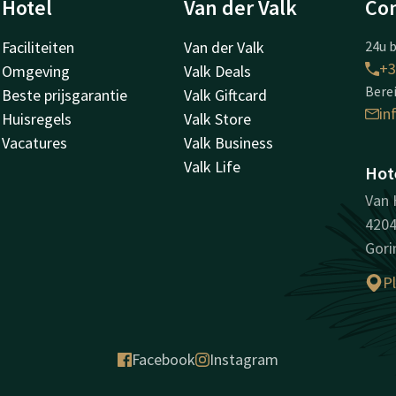
Hotel
Van der Valk
Con
Faciliteiten
Van der Valk
24u b
+3
Omgeving
Valk Deals
Berei
Beste prijsgarantie
Valk Giftcard
in
Huisregels
Valk Store
Vacatures
Valk Business
Valk Life
Hot
Van 
420
Gor
P
Facebook
Instagram