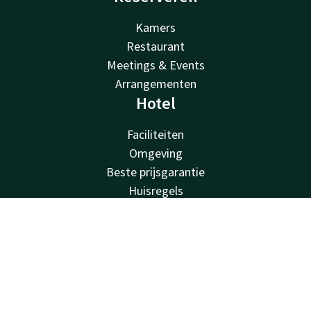
Kamers
Restaurant
Meetings & Events
Arrangementen
Hotel
Faciliteiten
Omgeving
Beste prijsgarantie
Huisregels
Vacatures
Van der Valk
Contact
Account
NL
Van der Valk
Boek nu
Valk Deals
Valk Giftcard