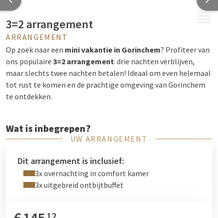
MENU
3=2 arrangement
ARRANGEMENT
Op zoek naar een
mini vakantie in Gorinchem
? Profiteer van
ons populaire
3=2 arrangement
: drie nachten verblijven,
maar slechts twee nachten betalen! Ideaal om even helemaal
tot rust te komen en de prachtige omgeving van Gorinchem
te ontdekken.
Wat is inbegrepen?
UW ARRANGEMENT
3x Overnachting
in een moderne comfort kamer
3x Uitgebreid ontbijtbuffet
om de dag goed te
Dit arrangement is inclusief:
beginnen
3x overnachting in comfort kamer
Gratis WiFi
in het gehele hotel
3x uitgebreid ontbijtbuffet
Gratis parkeergelegenheid
bij het hotel
Ons hotel ligt direct aan de
A27
, waardoor u eenvoudig
€
145
12