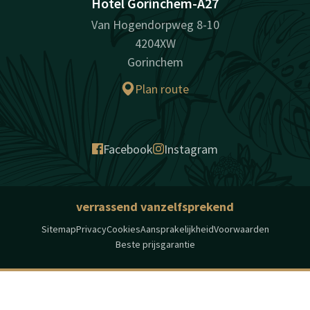
Hotel Gorinchem-A27
Van Hogendorpweg 8-10
4204XW
Gorinchem
Plan route
Facebook
Instagram
verrassend vanzelfsprekend
Sitemap
Privacy
Cookies
Aansprakelijkheid
Voorwaarden
Beste prijsgarantie