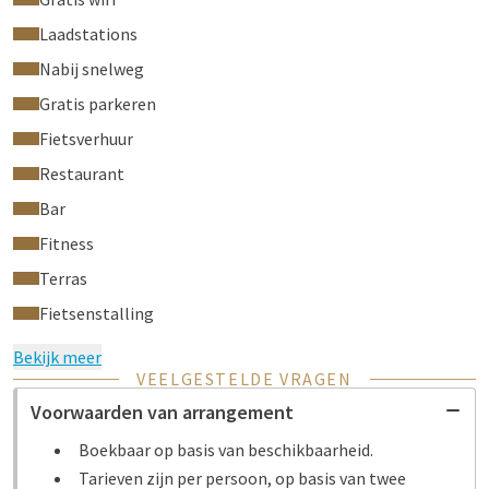
een wandeling langs de vestingwerken, bezoek leuke
Laadstations
boetiekjes of geniet van een rondvaart over de rivier. Ook
Nabij snelweg
natuurgebieden zoals de
Biesbosch
liggen op korte afstand,
perfect voor een dagje
fietsen
of
wandelen
.
Gratis parkeren
Fietsverhuur
Boek nu uw 3=2 arrangement
en geniet van een extra nacht
cadeau!
Restaurant
Klik op
Reserveer
en ervaar het comfort van Van der Valk
Bar
Hotel Gorinchem-A27.
Fitness
Terras
Fietsenstalling
Bekijk meer
VEELGESTELDE VRAGEN
Voorwaarden van arrangement
Boekbaar op basis van beschikbaarheid.
Tarieven zijn per persoon, op basis van twee