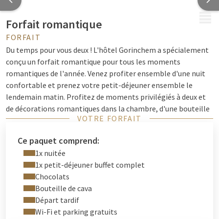
MENU
Forfait romantique
FORFAIT
Du temps pour vous deux ! L'hôtel Gorinchem a spécialement
conçu un forfait romantique pour tous les moments
romantiques de l'année. Venez profiter ensemble d'une nuit
confortable et prenez votre petit-déjeuner ensemble le
lendemain matin. Profitez de moments privilégiés à deux et
de décorations romantiques dans la chambre, d'une bouteille
VOTRE FORFAIT
de prosecco et de chocolats. Le forfait romantique de l'hôtel
Gorinchem est le moyen idéal pour profiter ensemble.
Ce paquet comprend:
1x nuitée
1x petit-déjeuner buffet complet
Nuit confortable, décorations
Chocolats
romantiques, chocolats et départ tardif
Bouteille de cava
Départ tardif
Le forfait romantique de l'hôtel Gorinchem comprend tous
Wi-Fi et parking gratuits
les ingrédients pour un séjour relaxant à deux. Réveillez-vous