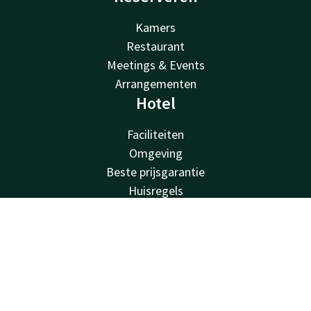
Kamers
Restaurant
Meetings & Events
Arrangementen
Hotel
Faciliteiten
Omgeving
Beste prijsgarantie
Huisregels
Vacatures
Van der Valk
Contact
Account
NL
Van der Valk
Boek nu
Valk Deals
Valk Giftcard