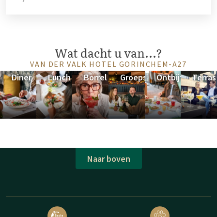
Wat dacht u van...?
VAN DER VALK HOTEL GORINCHEM-A27
Diner
Lunch
Borrel
Groepsdiner
Ontbijt
Terras
Naar boven