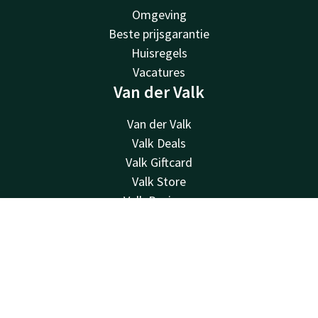
Omgeving
Beste prijsgarantie
Huisregels
Vacatures
Van der Valk
Van der Valk
Valk Deals
Valk Giftcard
Valk Store
Valk Business
Valk Life
Contact
Account
NL
Contact
Boek nu
24u bereikbaar - lokaal tarief
+31183622400
Bereikbaar via mail