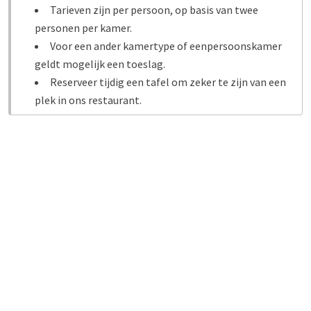
Tarieven zijn per persoon, op basis van twee
Ervaar het comfort van Van der Valk Hotel Gorinchem-A27 en
personen per kamer.
ontdek de charme van Gorinchem en haar omgeving.
Voor een ander kamertype of eenpersoonskamer
Reserveer direct
en combineer uw verblijf met een heerlijk
geldt mogelijk een toeslag.
diner in Restaurant Ocre.
Reserveer tijdig een tafel om zeker te zijn van een
plek in ons restaurant.