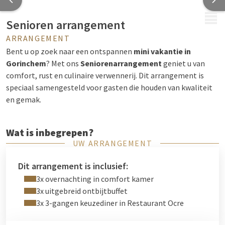
MENU
Senioren arrangement
ARRANGEMENT
Bent u op zoek naar een ontspannen
mini vakantie in
Gorinchem
? Met ons
Seniorenarrangement
geniet u van
comfort, rust en culinaire verwennerij. Dit arrangement is
speciaal samengesteld voor gasten die houden van kwaliteit
en gemak.
Wat is inbegrepen?
UW ARRANGEMENT
3x Overnachting
in een moderne comfortkamer
3x Uitgebreid ontbijtbuffet
om de dag goed te
Dit arrangement is inclusief:
beginnen
3x overnachting in comfort kamer
3x 3-gangen keuzediner
in ons sfeervolle Restaurant
3x uitgebreid ontbijtbuffet
Ocre
3x 3-gangen keuzediner in Restaurant Ocre
Gratis WiFi
in het gehele hotel
Gratis parkeergelegenheid
bij het hotel