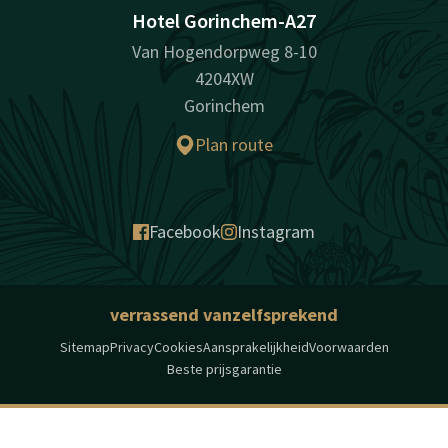
Hotel Gorinchem-A27
Van Hogendorpweg 8-10
4204XW
Gorinchem
Plan route
Facebook
Instagram
verrassend vanzelfsprekend
Sitemap
Privacy
Cookies
Aansprakelijkheid
Voorwaarden
Beste prijsgarantie