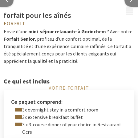
MENU
forfait pour les aînés
FORFAIT
Envie d'une
mini-séjour relaxante à Gorinchem
? Avec notre
Forfait Senior
, profitez d'un confort optimal, de la
tranquillité et d'une expérience culinaire raffinée. Ce forfait a
été spécialement conçu pour les clients exigeants qui
apprécient la qualité et la praticité.
Ce qui est inclus
VOTRE FORFAIT
3 nuits
en chambre moderne tout confort
3
petits-déjeuners buffet copieux
pour bien
Ce paquet comprend:
commencer la journée
3x overnight stay in a comfort room
3 dîners 3 plats au choix
dans notre restaurant Ocre à
3x extensive breakfast buffet
l'ambiance chaleureuse
3 x 3-course dinner of your choice in Restaurant
Wi-Fi gratuit
dans tout l'hôtel
Ocre
Parking gratuit
à l'hôtel