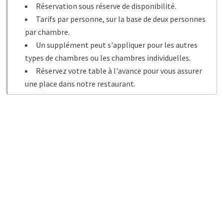
occupons de tout pour que vous puissiez profiter pleinement
Réservation sous réserve de disponibilité.
de votre séjour.
Tarifs par personne, sur la base de deux personnes
par chambre.
Réservez votre forfait Senior dès maintenant
Un supplément peut s'appliquer pour les autres
types de chambres ou les chambres individuelles.
Découvrez le confort de l’hôtel Van der Valk Gorinchem-A27
Réservez votre table à l'avance pour vous assurer
et le charme de Gorinchem et de ses environs.
Réservez dès
une place dans notre restaurant.
maintenant
et agrémentez votre séjour d’un délicieux dîner
au restaurant Ocre.