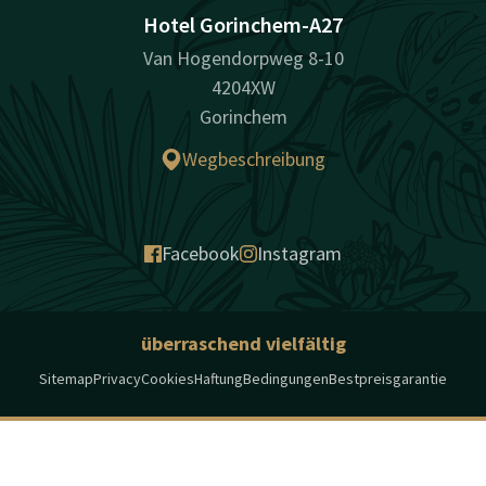
Hotel Gorinchem-A27
Van Hogendorpweg 8-10
4204XW
Gorinchem
Wegbeschreibung
Facebook
Instagram
überraschend vielfältig
Sitemap
Privacy
Cookies
Haftung
Bedingungen
Bestpreisgarantie