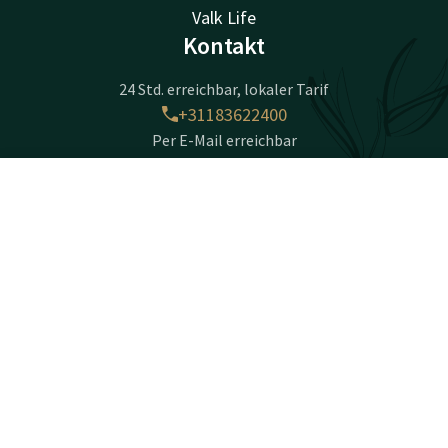
Valk Life
Kontakt
24 Std. erreichbar, lokaler Tarif
+31183622400
Per E-Mail erreichbar
info@gorinchema27.valk.com
Kontakt
Account
DE
Hotel Gorinchem-A27
Jetzt buchen
Van Hogendorpweg 8-10
4204XW
Gorinchem
Wegbeschreibung
Facebook
Instagram