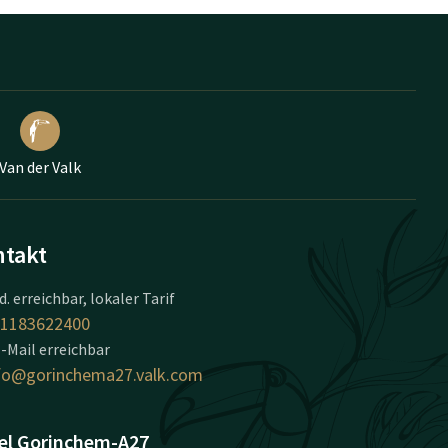
Van der Valk
takt
d. erreichbar, lokaler Tarif
1183622400
-Mail erreichbar
fo@gorinchema27.valk.com
el Gorinchem-A27