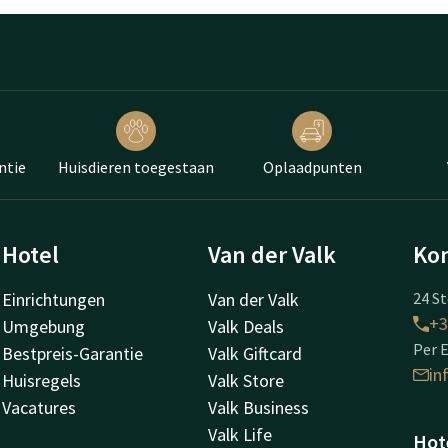
ntie
Huisdieren toegestaan
Oplaadpunten
Hotel
Van der Valk
Kon
Einrichtungen
Van der Valk
24 St
+3
Umgebung
Valk Deals
Per E
Bestpreis-Garantie
Valk Giftcard
in
Huisregels
Valk Store
Vacatures
Valk Business
Valk Life
Hot