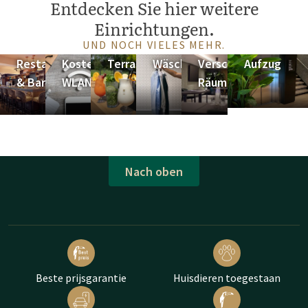
Entdecken Sie hier weitere
Einrichtungen.
UND NOCH VIELES MEHR.
Restaurant
Kostenloses
Terrasse
Wäscheservice
Verschiedene
Aufzug
& Bar
WLAN
Räume
Nach oben
Beste prijsgarantie
Huisdieren toegestaan