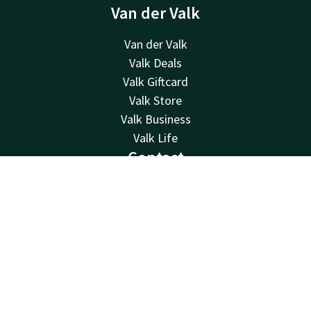
Van der Valk
Van der Valk
Valk Deals
Valk Giftcard
Valk Store
Valk Business
Valk Life
Contact
24u bereikbaar - lokaal tarief
Contact
Account
NL
+31183622400
Boek nu
Bereikbaar via mail
info@gorinchema27.valk.com
Hotel Gorinchem-A27
Van Hogendorpweg 8-10