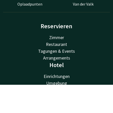
Oplaadpunten
Van der Valk
Reservieren
Zimmer
Restaurant
Tagungen & Events
Arrangements
Hotel
Einrichtungen
Umgebung
Bestpreis-Garantie
Huisregels
Kontakt
Account
DE
Vacatures
Jetzt buchen
Van der Valk