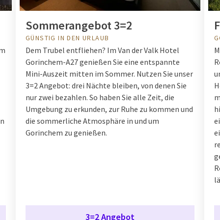
Sommerangebot 3=2
GÜNSTIG IN DEN URLAUB
G
rm
Dem Trubel entfliehen? Im Van der Valk Hotel
M
Gorinchem-A27 genießen Sie eine entspannte
R
Mini-Auszeit mitten im Sommer. Nutzen Sie unser
u
3=2 Angebot: drei Nächte bleiben, von denen Sie
H
nur zwei bezahlen. So haben Sie alle Zeit, die
m
Umgebung zu erkunden, zur Ruhe zu kommen und
h
in
die sommerliche Atmosphäre in und um
e
Gorinchem zu genießen.
e
r
g
R
l
3=2 Angebot