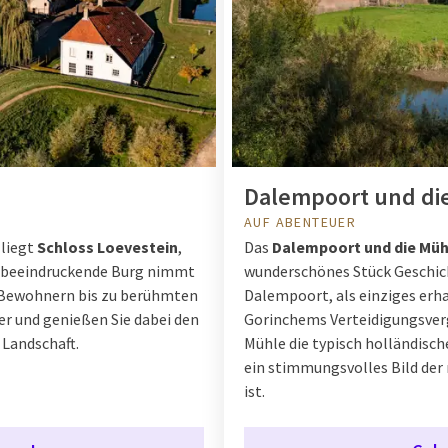
Dalempoort und di
AUF ABENTEUER
 liegt
Schloss Loevestein
,
Das
Dalempoort und die Müh
se beeindruckende Burg nimmt
wunderschönes Stück Geschich
en Bewohnern bis zu berühmten
Dalempoort, als einziges erha
er und genießen Sie dabei den
Gorinchems Verteidigungsverg
 Landschaft.
Mühle die typisch holländisc
ein stimmungsvolles Bild der 
ist.