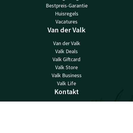
Bestpreis-Garantie
Huisregels
Vacatures
Van der Valk
Van der Valk
Valk Deals
Valk Giftcard
Valk Store
Valk Business
Valk Life
Kontakt
24 Std. erreichbar, lokaler Tarif
+31183622400
Kontakt
Account
DE
Per E-Mail erreichbar
info@gorinchema27.valk.com
Jetzt buchen