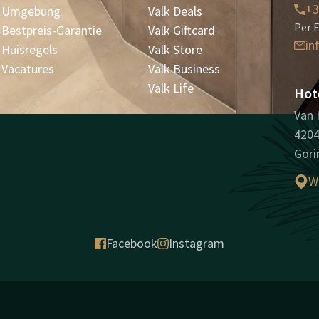
+3
Umgebung
Valk Deals
Per E
Bestpreis-Garantie
Valk Giftcard
in
Huisregels
Valk Store
Vacatures
Valk Business
Valk Life
Hot
Van 
420
Gor
W
Facebook
Instagram