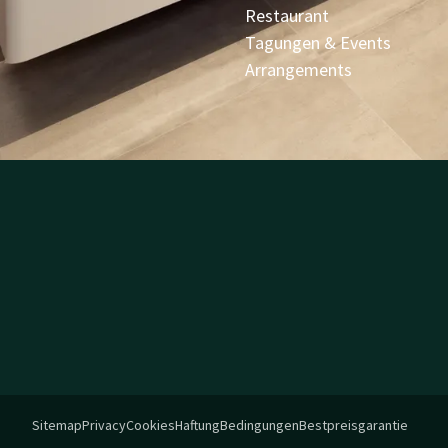
Restaurant
Tagungen & Events
Arrangements
Sitemap
Privacy
Cookies
Haftung
Bedingungen
Bestpreisgarantie