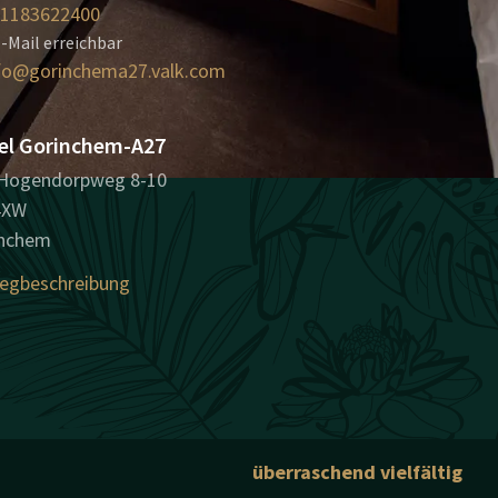
1183622400
-Mail erreichbar
fo@gorinchema27.valk.com
el Gorinchem-A27
Hogendorpweg 8-10
4XW
inchem
egbeschreibung
überraschend vielfältig