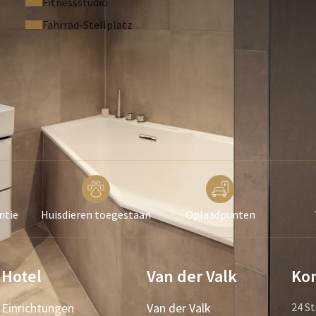
Fitnessstudio
sen auf dem Grote Markt, einem gemütlichen Platz voller
Fahrrad-Stellplatz
ntie
Huisdieren toegestaan
Oplaadpunten
Hotel
Van der Valk
Kon
Einrichtungen
Van der Valk
24 St