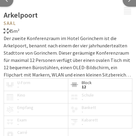
MENÜ
Arkelpoort
SAAL
45m²
Der zweite Konferenzraum im Hotel Gorinchem ist die
Arkelpoort, benannt nach einem der vier jahrhundertealten
Stadttore von Gorinchem. Dieser geräumige Konferenzraum
für maximal 12 Personen verfügt über einen ovalen Tisch mit
12 bequemen Bürostühlen, einen OLED-Bildschirm, ein
Flipchart mit Markern, WLAN und einen kleinen Sitzbereich
mit komfortablen Stühlen. Besucher der Arkelpoort können
U-Form
Block
-
12
den Parkplatz hinter dem Hotel kostenlos nutzen.
Kino
Schule
-
-
Empfang
Bankett
-
-
Exam
Kabarett
-
-
Carré