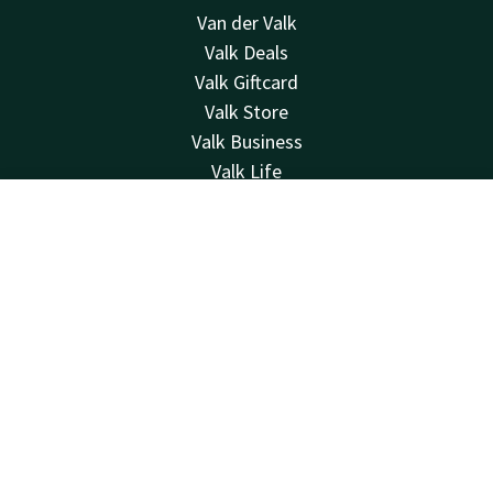
Van der Valk
Valk Deals
Valk Giftcard
Valk Store
Valk Business
Valk Life
Kontakt
Kontakt
Account
DE
24 Std. erreichbar, lokaler Tarif
+31183622400
Jetzt buchen
Per E-Mail erreichbar
info@gorinchema27.valk.com
Hotel Gorinchem-A27
Van Hogendorpweg 8-10
4204XW