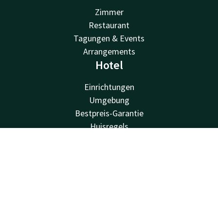
Zimmer
Restaurant
Tagungen & Events
Arrangements
Hotel
Einrichtungen
Umgebung
Bestpreis-Garantie
Huisregels
Vacatures
Van der Valk
Kontakt
Account
DE
Jetzt buchen
Van der Valk
Valk Deals
Valk Giftcard
Valk Store